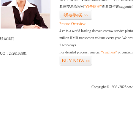
具体交易流程可
“点击这里”
查看或咨询support@
我要购买
>>
Process Overview:
4.cn is a world leading domain escrow service plat
million RMB transaction volume every year. We promi
联系我们
5 workdays.
For detailed process, you can
“visit here”
or contact
QQ：2726103981
BUY NOW
>>
Copyright © 1998 -2025 www