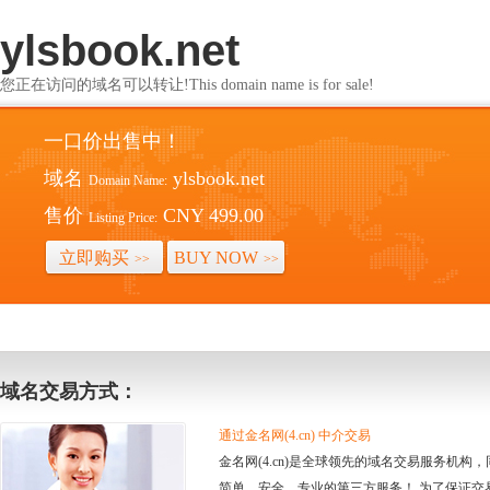
ylsbook.net
您正在访问的域名可以转让!This domain name is for sale!
一口价出售中！
域名
ylsbook.net
Domain Name:
售价
CNY 499.00
Listing Price:
立即购买
BUY NOW
>>
>>
域名交易方式：
通过金名网(4.cn) 中介交易
金名网(4.cn)是全球领先的域名交易服务机
简单、安全、专业的第三方服务！ 为了保证交